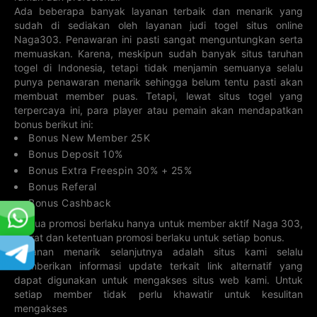
4D EASTASIA
4D TAIPEI101
4D
4D WESTASIA
SOUTHEAST
Ada beberapa banyak layanan terbaik dan menarik yang
07-08-2026
07-08-2026
06-08-2026
07-08-2026
sudah di sediakan oleh layanan judi togel situs online
7192
9083
9196
2037
Naga303. Penawaran ini pasti sangat menguntungkan serta
memuaskan. Karena, meskipun sudah banyak situs taruhan
4D SOUTHASIA
4D
4D
4D CARIBBEAN
CENTRALASIA
ASIAPACIFIC
togel di Indonesia, tetapi tidak menjamin semuanya selalu
06-08-2026
06-08-2026
06-08-2026
07-08-2026
punya penawaran menarik sehingga belum tentu pasti akan
5299
6034
8288
0381
membuat member puas. Tetapi, lewat situs togel yang
terpercaya ini, para player atau pemain akan mendapatkan
4D CAROLINA
4D GEORGIA
4D KENTUCKY
4D MAGNUM
bonus berikut ini:
07-08-2026
07-08-2026
07-08-2026
05-08-2026
2544
8055
0052
3072
Bonus New Member 25K
Bonus Deposit 10%
4D NEWJERSEY
4D MISSOURI
4D OREGON
4D
PENNSYLVANIA
Bonus Extra Freespin 30% + 25%
07-08-2026
07-08-2026
07-08-2026
07-08-2026
Bonus Referal
0105
2404
1878
1233
Bonus Cashback
4D TRINIDAD
5D
4D VIRGINIA
5D TAIPEI101
SAIGONTOTO
Semua promosi berlaku hanya untuk member aktif Naga 303,
07-08-2026
07-08-2026
07-08-2026
07-08-2026
syarat dan ketentuan promosi berlaku untuk setiap bonus.
12471
1472
7606
84287
Layanan menarik selanjutnya adalah situs kami selalu
memberikan informasi update terkait link alternatif yang
4D
4D ILLINOIS
4D SOUTH
4D TENNESSEE
CONNECTICUT
CAROLINA
dapat digunakan untuk mengakses situs web kami. Untuk
07-08-2026
07-08-2026
07-08-2026
07-08-2026
setiap member tidak perlu khawatir untuk kesulitan
9924
4303
9009
7896
mengakses