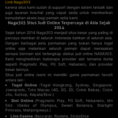
Link Naga303
5D FLORIDA
5D GEORGIA
4D TEXAS
4D ARKANSAS
karena situs kami sudah di support dengan sistem terbaik dan
07-08-2026
07-08-2026
07-08-2026
07-08-2026
74065
52613
0419
7280
juga layanan livechat yang cepat sedia untuk memberikan
kemudahan akses bagi pemain setia kami.
5D GERMANY
5D XSMB
4D CALIFORNIA
4D DELAWARE
Naga303 Situs Judi Online Terpercaya di Asia Sejak
07-08-2026
06-08-2026
07-08-2026
07-08-2026
2014
55573
26167
1417
4034
Sejak tahun 2014 Naga303 menjadi situs besar yang paling di
percaya member di seluruh indonesia bahkan di seluruh asia.
3D ARIZONA
3D ARKANSAS
4D IDAHO
4D INDIANA
Dengan berbagai jenis permainan yang bukan hanya togel
07-08-2026
07-08-2026
07-08-2026
07-08-2026
189
495
6376
6611
online saja melainkan seluruh pemain dapat merasakan
sensasi bermain slot terlengkap disitus judi online NAGA303.
3D CALIFORNIA
3D COLORADO
4D
3D FLORIDA
Kami menghadirkan beberapa provider slot ternama dunia
MISSISSIPPI
seperti Pragmatic Play, PG Soft, Habanero, dan provider
07-08-2026
07-08-2026
07-08-2026
07-08-2026
7932
172
893
956
besar lainnya.
Situs judi online resmi ini memiliki game permainan favorit
4D FLORIDA
4D LOUISIANA
3D MICHIGAN
3D NEW YORK
antara lain :
07-08-2026
07-08-2026
07-08-2026
07-08-2026
Togel Online :
Togel Hongkong, Sydney, Singapore,
1048
3157
524
408
Jowopools, Toto Macau (4D, 3D, 2D, Colok Bebas, Colok
Jitu, As/kop, Kepala/Ekor.)
3D OHIO
4D
4D MICHIGAN
3D OKLAHOMA
MASSACHUSET
Slot Online :
Pragmatic Play, PG Soft, Habanero, Idn
TS
Slot. (Gates of Olympus, Sweet Bonanza, Starlight
07-08-2026
07-08-2026
07-08-2026
07-08-2026
9296
943
6464
368
Princess, Mahjongways.)
Live Casino :
Baccarat, Roulete, SicboDice