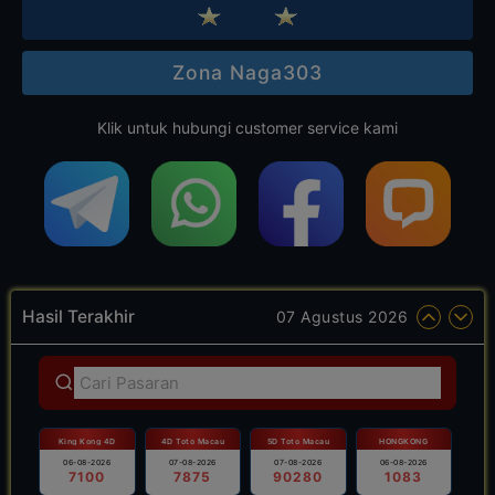
Zona Naga303
Klik untuk hubungi customer service kami
Hasil Terakhir
07 Agustus 2026
King Kong 4D
4D Toto Macau
5D Toto Macau
HONGKONG
06-08-2026
07-08-2026
07-08-2026
06-08-2026
7100
7875
90280
1083