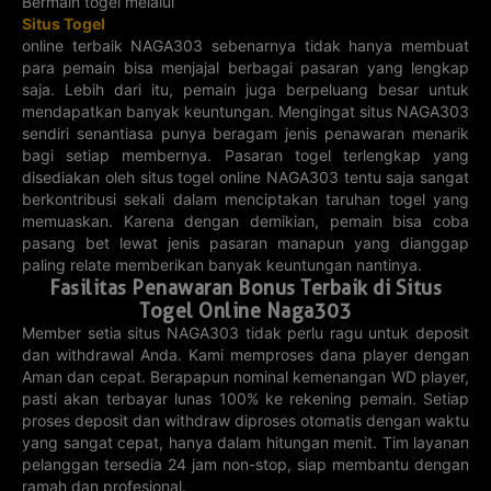
Bermain togel melalui
07-08-2026
07-08-2026
07-08-2026
07-08-2026
Situs Togel
151
332
070
878
online terbaik NAGA303 sebenarnya tidak hanya membuat
para pemain bisa menjajal berbagai pasaran yang lengkap
3D VIRGINIA
3D KENTUCKY
3D MINNESOTA
3D
PENNSYLVANIA
saja. Lebih dari itu, pemain juga berpeluang besar untuk
07-08-2026
07-08-2026
07-08-2026
07-08-2026
mendapatkan banyak keuntungan. Mengingat situs NAGA303
558
738
414
873
sendiri senantiasa punya beragam jenis penawaran menarik
bagi setiap membernya. Pasaran togel terlengkap yang
3D CHINA
3D
3D NEW
3D PUERTO
WELFARE
MISSISSIPPI
MEXICO
RICO
disediakan oleh situs togel online NAGA303 tentu saja sangat
06-08-2026
07-08-2026
07-08-2026
07-08-2026
632
710
140
262
berkontribusi sekali dalam menciptakan taruhan togel yang
memuaskan. Karena dengan demikian, pemain bisa coba
3D VERMONT
3D WEST
3D WISCONSIN
3D MONAZOS
pasang bet lewat jenis pasaran manapun yang dianggap
VIRGINIA
paling relate memberikan banyak keuntungan nantinya.
07-08-2026
07-08-2026
07-08-2026
07-08-2026
246
Fasilitas Penawaran Bonus Terbaik di Situs
080
598
095
Togel Online Naga303
3D NORTH
3D SOUTH
3D MISSOURI
5D OHIO
Member setia situs NAGA303 tidak perlu ragu untuk deposit
CAROLINA
CAROLINA
dan withdrawal Anda. Kami memproses dana player dengan
07-08-2026
07-08-2026
07-08-2026
07-08-2026
581
467
577
18318
Aman dan cepat. Berapapun nominal kemenangan WD player,
pasti akan terbayar lunas 100% ke rekening pemain. Setiap
5D TRIS
4D
4D BULLSEYE
4D PCSO
MEXICO
SAIGONTOTO
proses deposit dan withdraw diproses otomatis dengan waktu
07-08-2026
06-08-2026
yang sangat cepat, hanya dalam hitungan menit. Tim layanan
07-08-2026
06-08-2026
44265
1452
4853
3704
pelanggan tersedia 24 jam non-stop, siap membantu dengan
ramah dan profesional.