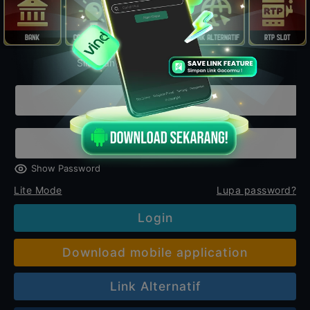
Silahkan login untuk mulai bermain
Show Password
Lite Mode
Lupa password?
Login
Download mobile application
Link Alternatif