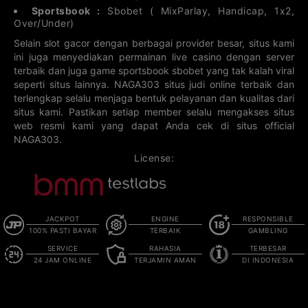
3D PCSO
3D
3D TENNESSEE
4D NEW
WASHINGTON
MEXICO
Sportsbook :
Sbobet ( MixParlay, Handicap, 1x2,
07-08-2026
07-08-2026
Over/Under)
07-08-2026
07-08-2026
676
4619
109
943
Selain slot gacor dengan berbagai provider besar, situs kami
3D TEXAS
4D OHIO
4D IOWA
4D MARYLAND
ini juga menyediakan permainan live casino dengan server
07-08-2026
07-08-2026
07-08-2026
07-08-2026
terbaik dan juga game sportsbook sbobet yang tak kalah viral
538
3862
3554
3842
seperti situs lainnya. NAGA303 situs judi online terbaik dan
terlengkap selalu menjaga bentuk pelayanan dan kualitas dari
4D NEW YORK
4D PUERTO
4D RHODE
4D VERMONT
RICO
ISLAND
situs kami. Pastikan setiap member selalu mengakses situs
07-08-2026
07-08-2026
07-08-2026
07-08-2026
web resmi kami yang dapat Anda cek di situs official
0473
6163
6148
6524
NAGA303.
4D
4D WEST
4D WISCONSIN
4D Atlantic
License:
WASHINGTON
VIRGINIA
CAN
DC
07-08-2026
07-08-2026
07-08-2026
07-08-2026
6396
6525
9524
7839
4D ONTARIO
4D QUEBEC
4D Western
4D DAMACAI
CAN
JACKPOT
ENGINE
RESPONSIBLE
100% PASTI BAYAR
TERBAIK
GAMBLING
07-08-2026
07-08-2026
07-08-2026
05-08-2026
7259
4005
2846
7113
SERVICE
RAHASIA
TERBESAR
24 JAM ONLINE
TERJAMIN AMAN
DI INDONESIA
4D Sport Toto
4D Ciudad
4D Prov
4D SANTA FE
Buenos
Buenos
07-08-2026
07-08-2026
05-08-2026
07-08-2026
4873
7960
1498
2203
© Copyright 2014 - 2026
. All Rights Reserved.